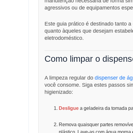
manutenção necessária de forma sim
agressivos ou de equipamentos espec
Este guia prático é destinado tanto
quanto àqueles que desejam estabel
eletrodoméstico.
Como limpar o dispens
A limpeza regular do
dispenser de á
você consome. Siga estes passos sim
higienizado:
Desligue
a geladeira da tomada pa
Remova quaisquer partes removíve
plástico. Lave-as com água morna